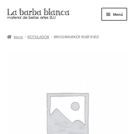
Ir
Ir
Menú
a
al
la
contenido
Inicio
navegación
Inicio
ROTULADOR
BRUSHMARKER RUBÍ R455
Carrito
Finalizar compra
Inicio
Mi cuenta
Tienda