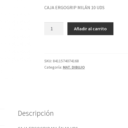
CAJA ERGOGRIP MILÁN 10 UDS
CAJA
Añadir al carrito
ERGOGRIP
MILÁN
10
UDS
cantidad
SKU:
8411574074168
Categoría:
MAT. DIBUJO
Descripción