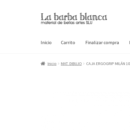
Ir
Ir
a
al
la
contenido
navegación
Inicio
Carrito
Finalizar compra
Inicio
Carrito
Finalizar compra
Inicio
Mi cuen
Inicio
MAT. DIBUJO
CAJA ERGOGRIP MILÁN 10