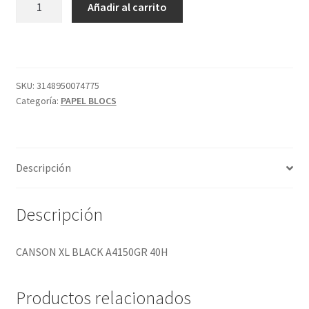
Añadir al carrito
XL
BLACK
A4150GR
40H
cantidad
SKU:
3148950074775
Categoría:
PAPEL BLOCS
Descripción
Descripción
CANSON XL BLACK A4150GR 40H
Productos relacionados