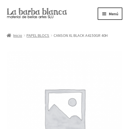
Ir
Ir
Menú
a
al
la
contenido
Inicio
navegación
Inicio
PAPEL BLOCS
CANSON XL BLACK A4150GR 40H
Carrito
Finalizar compra
Inicio
Mi cuenta
Tienda