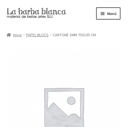
Ir
Ir
Menú
a
al
la
contenido
Inicio
navegación
Inicio
PAPEL BLOCS
CARTONÉ 1MM 75X105 CM
Carrito
Finalizar compra
Inicio
Mi cuenta
Tienda