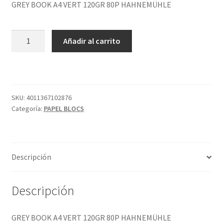
GREY BOOK A4 VERT 120GR 80P HAHNEMÜHLE
GREY
Añadir al carrito
BOOK
A4
VERT
120GR
80P
SKU:
4011367102876
Categoría:
PAPEL BLOCS
HAHNEMÜHLE
cantidad
Descripción
Descripción
GREY BOOK A4 VERT 120GR 80P HAHNEMÜHLE