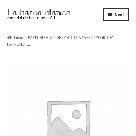
Ir
Ir
Menú
a
al
la
contenido
Inicio
navegación
Inicio
PAPEL BLOCS
GREY BOOK A4 VERT 120GR 80P
HAHNEMÜHLE
Carrito
Finalizar compra
Inicio
Mi cuenta
Tienda