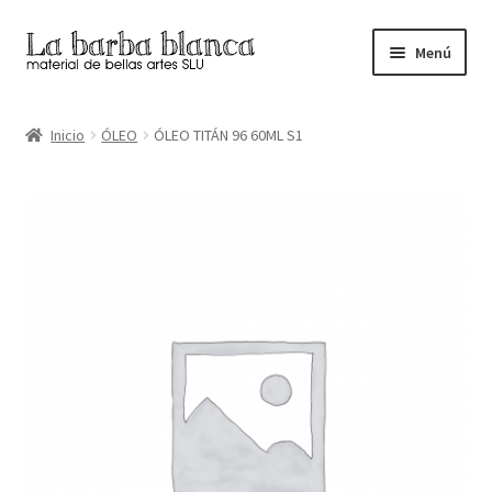
Ir
Ir
Menú
a
al
la
contenido
Inicio
navegación
Inicio
ÓLEO
ÓLEO TITÁN 96 60ML S1
Carrito
Finalizar compra
Inicio
Mi cuenta
Tienda