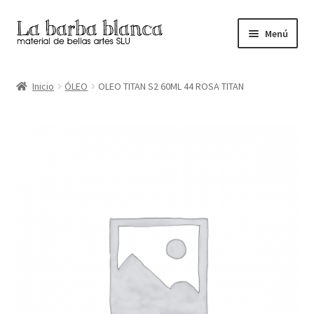
Ir
Ir
Menú
a
al
la
contenido
Inicio
navegación
Inicio
ÓLEO
OLEO TITAN S2 60ML 44 ROSA TITAN
Carrito
Finalizar compra
Inicio
Mi cuenta
Tienda