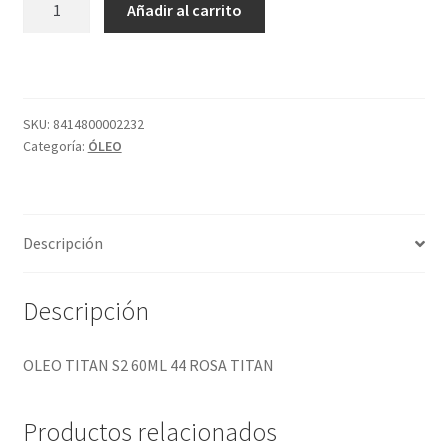
Añadir al carrito
TITAN
S2
60ML
44
ROSA
SKU:
8414800002232
Categoría:
ÓLEO
TITAN
cantidad
Descripción
Descripción
OLEO TITAN S2 60ML 44 ROSA TITAN
Productos relacionados