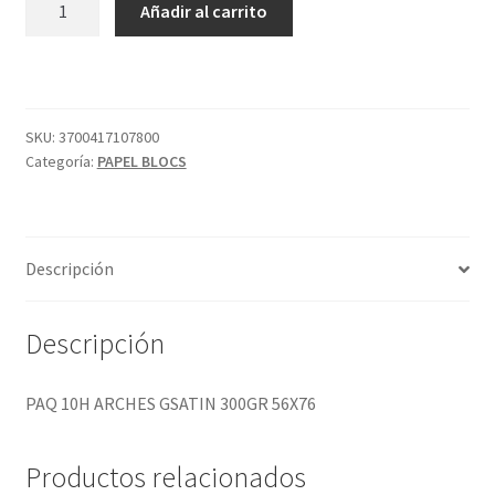
Añadir al carrito
10H
ARCHES
GSATIN
300GR
56X76
SKU:
3700417107800
Categoría:
PAPEL BLOCS
cantidad
Descripción
Descripción
PAQ 10H ARCHES GSATIN 300GR 56X76
Productos relacionados