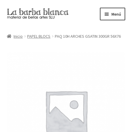
Ir
Ir
Menú
a
al
la
contenido
Inicio
navegación
Inicio
PAPEL BLOCS
PAQ 10H ARCHES GSATIN 300GR 56X76
Carrito
Finalizar compra
Inicio
Mi cuenta
Tienda