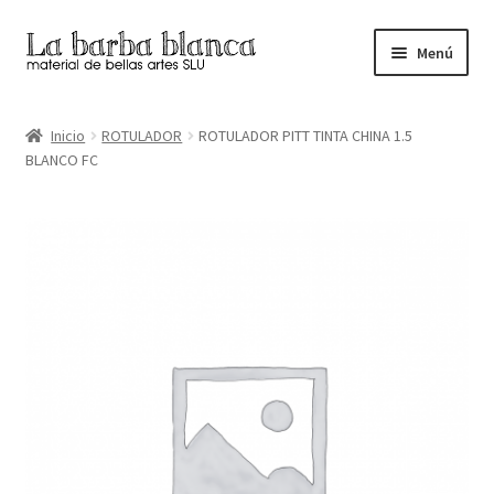
Ir
Ir
Menú
a
al
la
contenido
Inicio
navegación
Inicio
ROTULADOR
ROTULADOR PITT TINTA CHINA 1.5
BLANCO FC
Carrito
Finalizar compra
Inicio
Mi cuenta
Tienda