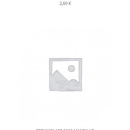
2,60
€