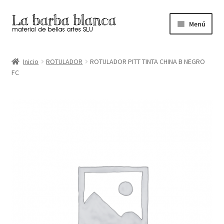
Ir
Ir
Menú
a
al
la
contenido
Inicio
navegación
Inicio
ROTULADOR
ROTULADOR PITT TINTA CHINA B NEGRO
FC
Carrito
Finalizar compra
Inicio
Mi cuenta
Tienda