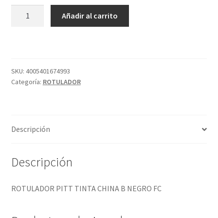
ROTULADOR
Añadir al carrito
PITT
TINTA
CHINA
B
NEGRO
SKU:
4005401674993
Categoría:
ROTULADOR
FC
cantidad
Descripción
Descripción
ROTULADOR PITT TINTA CHINA B NEGRO FC