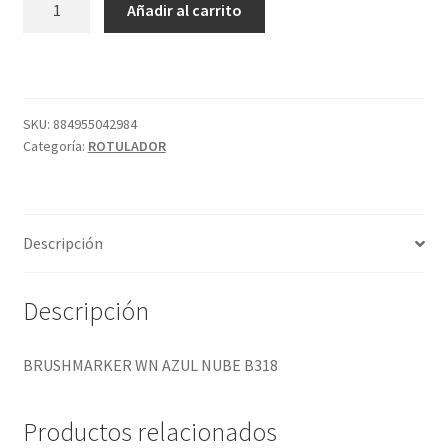
Añadir al carrito
WN
AZUL
NUBE
B318
cantidad
SKU:
884955042984
Categoría:
ROTULADOR
Descripción
Descripción
BRUSHMARKER WN AZUL NUBE B318
Productos relacionados