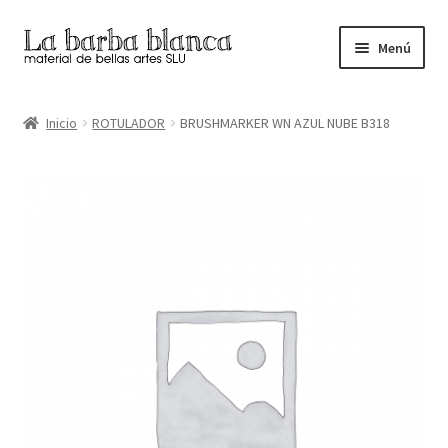
Ir
Ir
Menú
a
al
la
contenido
Inicio
navegación
Inicio
ROTULADOR
BRUSHMARKER WN AZUL NUBE B318
Carrito
Finalizar compra
Inicio
Mi cuenta
Tienda