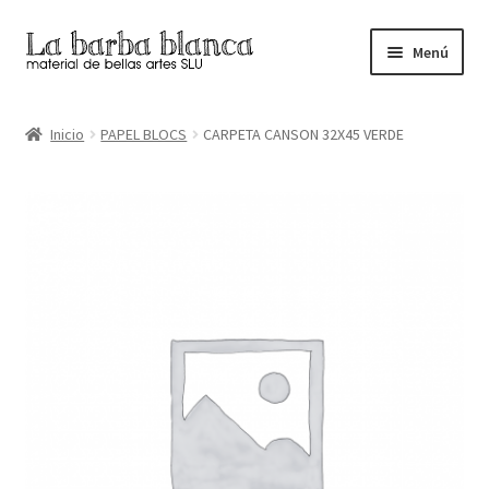
Ir
Ir
Menú
a
al
la
contenido
Inicio
navegación
Inicio
PAPEL BLOCS
CARPETA CANSON 32X45 VERDE
Carrito
Finalizar compra
Inicio
Mi cuenta
Tienda