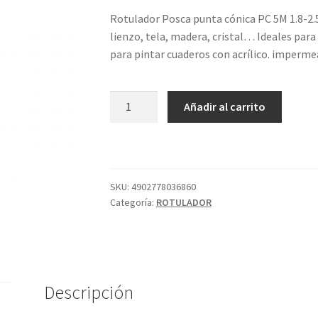
Rotulador Posca punta cónica PC 5M 1.8-2.
lienzo, tela, madera, cristal… Ideales para
para pintar cuaderos con acrílico. imperme
POSCA
Añadir al carrito
PC5M
VERDE
ESMERALDA
31
cantidad
SKU:
4902778036860
Categoría:
ROTULADOR
Descripción