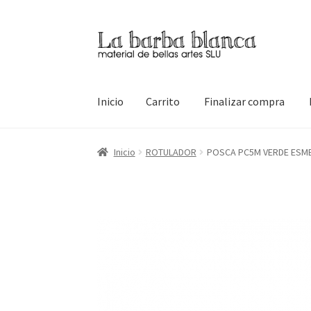
Ir
Ir
a
al
la
contenido
navegación
Inicio
Carrito
Finalizar compra
Inicio
Carrito
Finalizar compra
Inicio
Mi cuen
Inicio
ROTULADOR
POSCA PC5M VERDE ESM