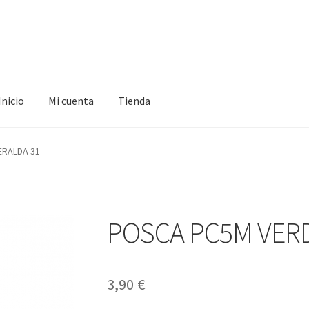
Inicio
Mi cuenta
Tienda
ta
Tienda
ERALDA 31
POSCA PC5M VER
3,90
€