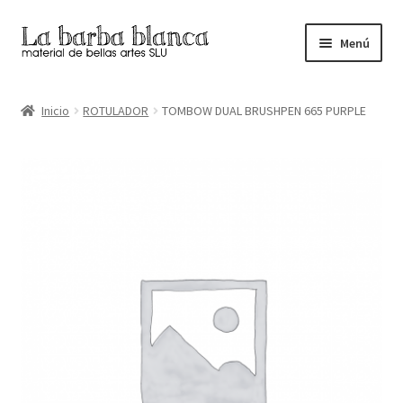
Ir
Ir
Menú
a
al
la
contenido
Inicio
navegación
Inicio
ROTULADOR
TOMBOW DUAL BRUSHPEN 665 PURPLE
Carrito
Finalizar compra
Inicio
Mi cuenta
Tienda