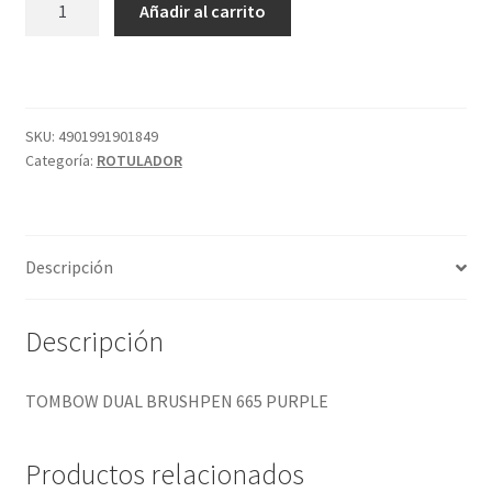
Añadir al carrito
DUAL
BRUSHPEN
665
PURPLE
cantidad
SKU:
4901991901849
Categoría:
ROTULADOR
Descripción
Descripción
TOMBOW DUAL BRUSHPEN 665 PURPLE
Productos relacionados